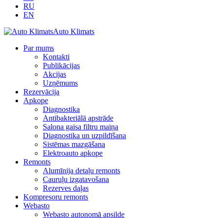
RU
EN
Auto Klimats
Par mums
Kontakti
Publikācijas
Akcijas
Uzņēmums
Rezervācija
Apkope
Diagnostika
Antibakteriālā apstrāde
Salona gaisa filtru maiņa
Diagnostika un uzpildīšana
Sistēmas mazgāšana
Elektroauto apkope
Remonts
Alumīnija detaļu remonts
Cauruļu izgatavošana
Rezerves daļas
Kompresoru remonts
Webasto
Webasto autonomā apsilde