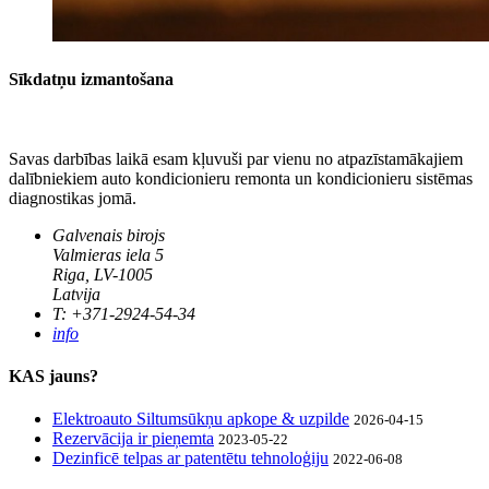
Sīkdatņu izmantošana
Savas darbības laikā esam kļuvuši par vienu no atpazīstamākajiem
dalībniekiem auto kondicionieru remonta un kondicionieru sistēmas
diagnostikas jomā.
Galvenais birojs
Valmieras iela 5
Riga, LV-1005
Latvija
T: +371-2924-54-34
info
KAS jauns?
Elektroauto Siltumsūkņu apkope & uzpilde
2026-04-15
Rezervācija ir pieņemta
2023-05-22
Dezinficē telpas ar patentētu tehnoloģiju
2022-06-08