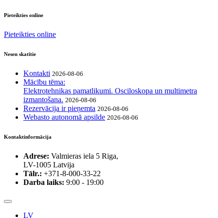
Pieteikties online
Pieteikties online
Nesen skatītie
Kontakti
2026-08-06
Mācību tēma:
Elektrotehnikas pamatlikumi. Osciloskopa un multimetra
izmantošana.
2026-08-06
Rezervācija ir pieņemta
2026-08-06
Webasto autonomā apsilde
2026-08-06
Kontaktinformācija
Adrese:
Valmieras iela 5 Riga,
LV-1005 Latvija
Tālr.:
+371-8-000-33-22
Darba laiks:
9:00 - 19:00
LV