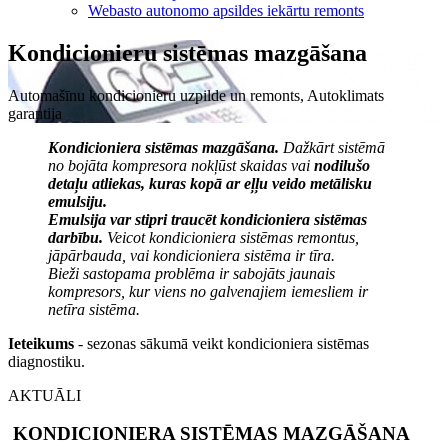
Webasto autonomo apsildes iekārtu remonts
Kondicionieru sistēmas mazgāšana
Automašīnu kondicionieru uzpilde un remonts, Autoklimats
garantija
Kondicioniera sistēmas mazgāšana.
Dažkārt sistēmā
no bojāta kompresora nokļūst skaidas vai
nodilušo
detaļu atliekas, kuras kopā ar eļļu veido metālisku
emulsiju.
Emulsija var stipri traucēt kondicioniera sistēmas
darbību.
Veicot kondicioniera sistēmas remontus,
jāpārbauda, vai kondicioniera sistēma ir tīra.
Bieži sastopama problēma ir sabojāts jaunais
kompresors, kur viens no galvenajiem iemesliem ir
netīra sistēma.
Ieteikums
- sezonas sākumā veikt kondicioniera sistēmas
diagnostiku.
AKTUĀLI
KONDICIONIERA SISTĒMAS MAZGĀŠANA