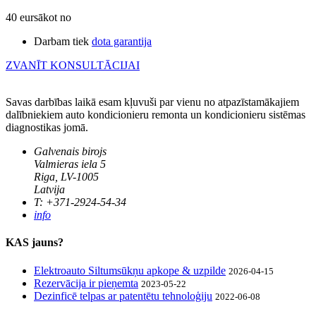
40 eur
sākot no
Darbam tiek
dota garantija
ZVANĪT KONSULTĀCIJAI
Savas darbības laikā esam kļuvuši par vienu no atpazīstamākajiem
dalībniekiem auto kondicionieru remonta un kondicionieru sistēmas
diagnostikas jomā.
Galvenais birojs
Valmieras iela 5
Riga, LV-1005
Latvija
T: +371-2924-54-34
info
KAS jauns?
Elektroauto Siltumsūkņu apkope & uzpilde
2026-04-15
Rezervācija ir pieņemta
2023-05-22
Dezinficē telpas ar patentētu tehnoloģiju
2022-06-08