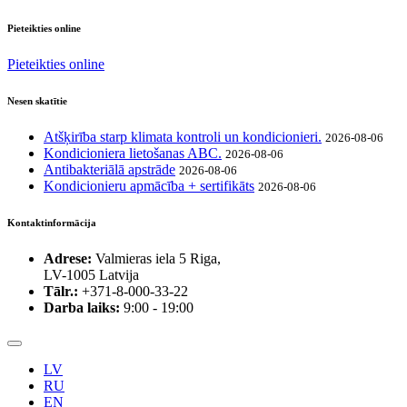
Pieteikties online
Pieteikties online
Nesen skatītie
Atšķirība starp klimata kontroli un kondicionieri.
2026-08-06
Kondicioniera lietošanas ABC.
2026-08-06
Antibakteriālā apstrāde
2026-08-06
Kondicionieru apmācība + sertifikāts
2026-08-06
Kontaktinformācija
Adrese:
Valmieras iela 5 Riga,
LV-1005 Latvija
Tālr.:
+371-8-000-33-22
Darba laiks:
9:00 - 19:00
LV
RU
EN