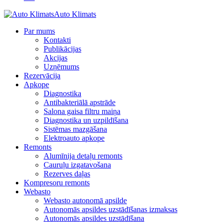
Auto Klimats
Par mums
Kontakti
Publikācijas
Akcijas
Uzņēmums
Rezervācija
Apkope
Diagnostika
Antibakteriālā apstrāde
Salona gaisa filtru maiņa
Diagnostika un uzpildīšana
Sistēmas mazgāšana
Elektroauto apkope
Remonts
Alumīnija detaļu remonts
Cauruļu izgatavošana
Rezerves daļas
Kompresoru remonts
Webasto
Webasto autonomā apsilde
Autonomās apsildes uzstādīšanas izmaksas
Autonomās apsildes uzstādīšana