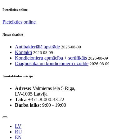
Pieteikties online
Pieteikties online
Nesen skatītie
Antibakteriālā apstrāde
2026-08-09
Kontakti
2026-08-09
Kondicionieru apmācība + sertifikāts
2026-08-09
Diagnostika un kondicionieru uzpilde
2026-08-09
Kontaktinformācija
Adrese:
Valmieras iela 5 Riga,
LV-1005 Latvija
Tālr.:
+371-8-000-33-22
Darba laiks:
9:00 - 19:00
LV
RU
EN