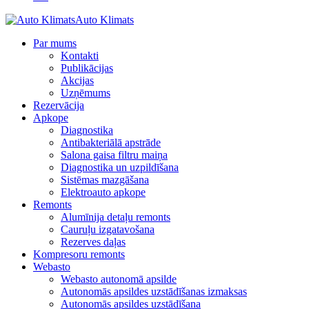
Auto Klimats
Par mums
Kontakti
Publikācijas
Akcijas
Uzņēmums
Rezervācija
Apkope
Diagnostika
Antibakteriālā apstrāde
Salona gaisa filtru maiņa
Diagnostika un uzpildīšana
Sistēmas mazgāšana
Elektroauto apkope
Remonts
Alumīnija detaļu remonts
Cauruļu izgatavošana
Rezerves daļas
Kompresoru remonts
Webasto
Webasto autonomā apsilde
Autonomās apsildes uzstādīšanas izmaksas
Autonomās apsildes uzstādīšana