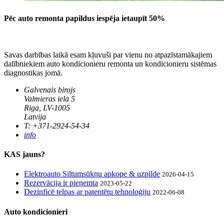
Pēc auto remonta papildus iespēja ietaupīt 50%
Savas darbības laikā esam kļuvuši par vienu no atpazīstamākajiem
dalībniekiem auto kondicionieru remonta un kondicionieru sistēmas
diagnostikas jomā.
Galvenais birojs
Valmieras iela 5
Riga, LV-1005
Latvija
T: +371-2924-54-34
info
KAS jauns?
Elektroauto Siltumsūkņu apkope & uzpilde
2026-04-15
Rezervācija ir pieņemta
2023-05-22
Dezinficē telpas ar patentētu tehnoloģiju
2022-06-08
Auto kondicionieri