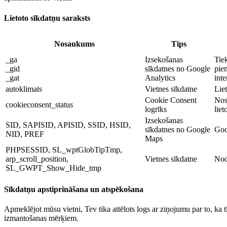
Lietoto sīkdatņu saraksts
Nosaukums
Tips
_ga
Izsekošanas
Tiek
_gid
sīkdatnes no Google
pie
_gat
Analytics
inte
autoklimats
Vietnes sīkdatne
Liet
Cookie Consent
Nos
cookieconsent_status
logrīks
lie
Izsekošanas
SID, SAPISID, APISID, SSID, HSID,
sīkdatnes no Google
Goo
NID, PREF
Maps
PHPSESSID, SL_wptGlobTipTmp,
arp_scroll_position,
Vietnes sīkdatne
Nod
SL_GWPT_Show_Hide_tmp
Sīkdatņu apstiprināšana un atspēkošana
Apmeklējot mūsu vietni, Tev tika attēlots logs ar ziņojumu par to, ka
izmantošanas mērķiem.