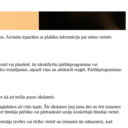
bību. Aicinām iepazīties ar plašāku informāciju par mūsu vietnēs
runī vai planšetē, lai identificētu pārlūkprogrammu vai
los iestatījumus, atpazīt viņu un atbilstoši reaģēt. Pārlūkprogrammas
 kā arī trešās puses sīkdatnēs.
glabātos arī citās lapās. Šīs sīkdatnes ļauj jums ātri un ērti izmantot
et tīmekļa pārlūku vai pārtrauksiet sesiju konkrētajā tīmekļa vietnē.
ietotāja izvēles vai rīcību vietnē un izmantot tās nākamreiz, kad