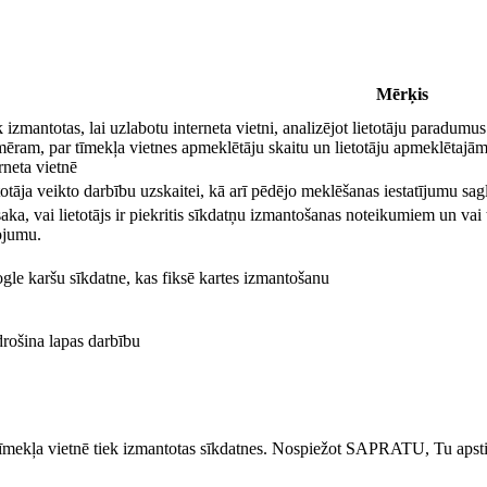
Mērķis
 izmantotas, lai uzlabotu interneta vietni, analizējot lietotāju paradum
mēram, par tīmekļa vietnes apmeklētāju skaitu un lietotāju apmeklētajā
rneta vietnē
otāja veikto darbību uzskaitei, kā arī pēdējo meklēšanas iestatījumu sag
aka, vai lietotājs ir piekritis sīkdatņu izmantošanas noteikumiem un vai
tojumu.
gle karšu sīkdatne, kas fiksē kartes izmantošanu
rošina lapas darbību
 tīmekļa vietnē tiek izmantotas sīkdatnes. Nospiežot SAPRATU, Tu apstip