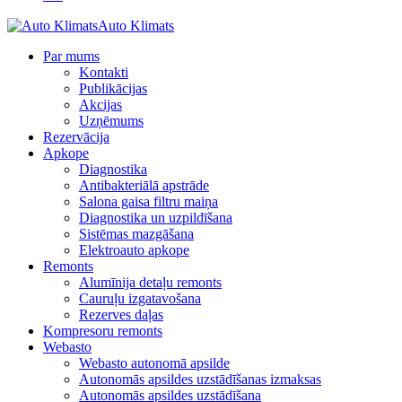
Auto Klimats
Par mums
Kontakti
Publikācijas
Akcijas
Uzņēmums
Rezervācija
Apkope
Diagnostika
Antibakteriālā apstrāde
Salona gaisa filtru maiņa
Diagnostika un uzpildīšana
Sistēmas mazgāšana
Elektroauto apkope
Remonts
Alumīnija detaļu remonts
Cauruļu izgatavošana
Rezerves daļas
Kompresoru remonts
Webasto
Webasto autonomā apsilde
Autonomās apsildes uzstādīšanas izmaksas
Autonomās apsildes uzstādīšana