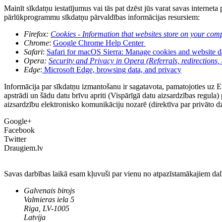
Mainīt sīkdatņu iestatījumus vai tās pat dzēst jūs varat savas interne
pārlūkprogrammu sīkdatņu pārvaldības informācijas resursiem:
Firefox:
Cookies - Information that websites store on your com
Chrome
:
Google Chrome Help Center
Safari
:
Safari for macOS Sierra: Manage cookies and website da
Opera:
Security and Privacy in Opera (Referrals, redirections,
Edge
:
Microsoft Edge, browsing data, and privacy
Informācija par sīkdatņu izmantošanu ir sagatavota, pamatojoties uz 
apstrādi un šādu datu brīvu apriti (Vispārīgā datu aizsardzības regul
aizsardzību elektronisko komunikāciju nozarē (direktīva par privāto 
Google+
Facebook
Twitter
Draugiem.lv
Savas darbības laikā esam kļuvuši par vienu no atpazīstamākajiem da
Galvenais birojs
Valmieras iela 5
Riga, LV-1005
Latvija