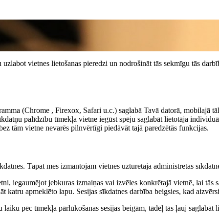
zētu uzlabot vietnes lietošanas pieredzi un nodrošināt tās sekmīgu tās dar
ramma (Chrome , Firexox, Safari u.c.) saglabā Tavā datorā, mobilajā tāl
datņu palīdzību tīmekļa vietne iegūst spēju saglabāt lietotāja individuā
bez tām vietne nevarēs pilnvērtīgi piedāvāt tajā paredzētās funkcijas.
kdatnes. Tāpat mēs izmantojam vietnes uzturētāja administrētas sīkdatnes
ni, iegaumējot jebkuras izmaiņas vai izvēles konkrētajā vietnē, lai tās sa
āt katru apmeklēto lapu. Sesijas sīkdatnes darbība beigsies, kad aizvērsi
 laiku pēc tīmekļa pārlūkošanas sesijas beigām, tādēļ tās ļauj saglabāt l