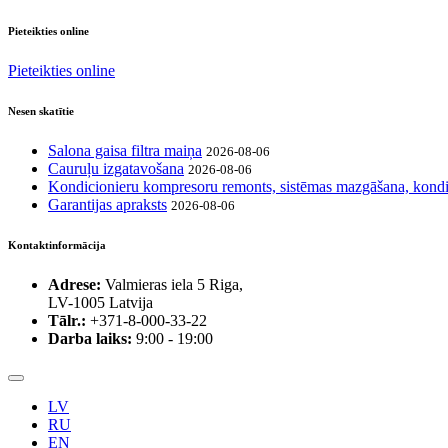
Pieteikties online
Pieteikties online
Nesen skatītie
Salona gaisa filtra maiņa
2026-08-06
Cauruļu izgatavošana
2026-08-06
Kondicionieru kompresoru remonts, sistēmas mazgāšana, kondi
Garantijas apraksts
2026-08-06
Kontaktinformācija
Adrese:
Valmieras iela 5 Riga,
LV-1005 Latvija
Tālr.:
+371-8-000-33-22
Darba laiks:
9:00 - 19:00
LV
RU
EN