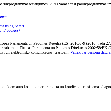
ta pārlūkprogrammas iestatījumos, kurus varat atrast pārlūkprogrammas i
puter
ta using Safari
 and cookies)
Eiropas Parlamenta un Padomes Regulas (ES) 2016/679 (2016. gada 27. ap
a) prasībām un Eiropas Parlamenta un Padomes Direktīvas 2002/58/EK (200
dzīvi un elektronisko komunikāciju) prasībām.
Vairāk par personu datu ai
lībniekiem auto kondicionieru remonta un kondicionieru sistēmas diagn