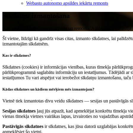
Webasto autonomo apsildes iekārtu remonts
Sīkdatņu izmantošana
Automašīnu kondicionieru uzpilde un remonts, Autoklimats garantija
Šī vietne, līdzīgi kā gandrīz visas citas, izmanto sīkdatnes, lai palīd
izmantotajām sīkdatnēm.
Kas ir sīkdatnes?
Sīkdatnes (cookies) ir informācijas vienības, kuras tīmekļa pārlūkprog
pārlūkprogrammā saglabātu informāciju un iestatījumus. Tādējādi ar sīk
iestatījumos Tu vari atspējot vai ierobežot sīkdatņu izmantošanu, taču 
Kādas sīkdatnes un kādiem mērķiem mēs izmantojam?
Vietnē tiek izmantotas divu veidu sīkdatnes — sesijas un pastāvīgās sī
Sesijas sīkdatnes
ļauj jūs atpazīt, kad apmeklējat konkrētu tīmekļa viet
vienas tīmekļa vietnes vairākas lapas, izvairoties no vajadzības apstrād
Pastāvīgās sīkdatnes
ir sīkdatnes, kas jūsu datorā uzglabājas konkrētu
apmeklēsiet šo vietni.