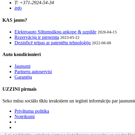
T: +371-2924-54-34
info
KAS jauns?
Elektroauto Siltumsūkņu apkope & uzpilde
2026-04-15
Rezervācija ir pieņemta
2023-05-22
Dezinficē telpas ar patentētu tehnoloģiju
2022-06-08
Auto kondicionieri
Jaunumi
Partneru autoservisi
Garantija
UZZINI pirmais
Seko mūsu sociālo tīklu ierakstiem un iegūsti informāciju par jaunu
Privātuma politika
Noteikumi
•