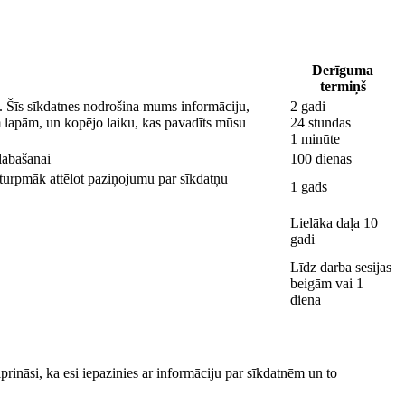
Derīguma
termiņš
us. Šīs sīkdatnes nodrošina mums informāciju,
2 gadi
m lapām, un kopējo laiku, kas pavadīts mūsu
24 stundas
1 minūte
labāšanai
100 dienas
 turpmāk attēlot paziņojumu par sīkdatņu
1 gads
Lielāka daļa 10
gadi
Līdz darba sesijas
beigām vai 1
diena
rināsi, ka esi iepazinies ar informāciju par sīkdatnēm un to