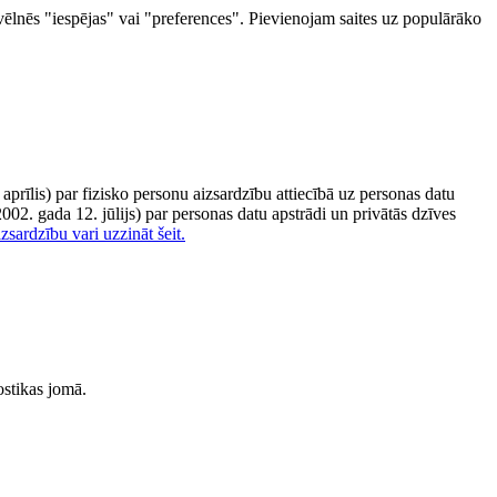
zvēlnēs "iespējas" vai "preferences". Pievienojam saites uz populārāko
rīlis) par fizisko personu aizsardzību attiecībā uz personas datu
2. gada 12. jūlijs) par personas datu apstrādi un privātās dzīves
zsardzību vari uzzināt šeit.
ostikas jomā.