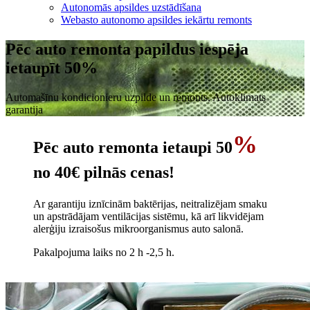
Autonomās apsildes uzstādīšana
Webasto autonomo apsildes iekārtu remonts
Pēc auto remonta papildus iespēja
ietaupīt 50%
Automašīnu kondicionieru uzpilde un remonts, Autoklimats
garantija
%
Pēc auto remonta ietaupi
50
no 40€ pilnās cenas!
Ar garantiju iznīcinām baktērijas, neitralizējam smaku
un apstrādājam ventilācijas sistēmu, kā arī likvidējam
alerģiju izraisošus mikroorganismus auto salonā.
Pakalpojuma laiks no 2 h -2,5 h.