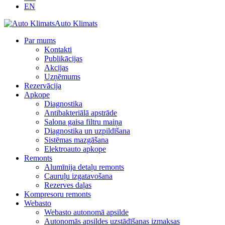
EN
Auto Klimats
Par mums
Kontakti
Publikācijas
Akcijas
Uzņēmums
Rezervācija
Apkope
Diagnostika
Antibakteriālā apstrāde
Salona gaisa filtru maiņa
Diagnostika un uzpildīšana
Sistēmas mazgāšana
Elektroauto apkope
Remonts
Alumīnija detaļu remonts
Cauruļu izgatavošana
Rezerves daļas
Kompresoru remonts
Webasto
Webasto autonomā apsilde
Autonomās apsildes uzstādīšanas izmaksas