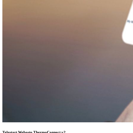
Telestart Webasto ThermoConnect v2