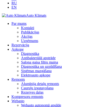
RU
EN
Auto Klimats
Par mums
Kontakti
Publikācijas
Akcijas
Uzņēmums
Rezervācija
Apkope
Diagnostika
Antibakteriālā apstrāde
Salona gaisa filtru maiņa
Diagnostika un uzpildīšana
Sistēmas mazgāšana
Elektroauto apkope
Remonts
Alumīnija detaļu remonts
Cauruļu izgatavošana
Rezerves daļas
Kompresoru remonts
Webasto
Webasto autonomā apsilde