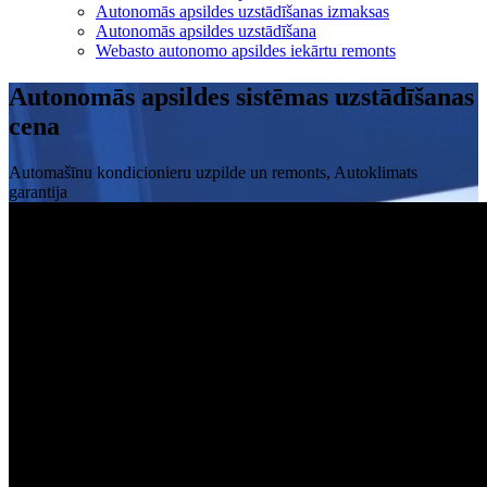
Autonomās apsildes uzstādīšanas izmaksas
Autonomās apsildes uzstādīšana
Webasto autonomo apsildes iekārtu remonts
Autonomās apsildes sistēmas uzstādīšanas
cena
Automašīnu kondicionieru uzpilde un remonts, Autoklimats
garantija