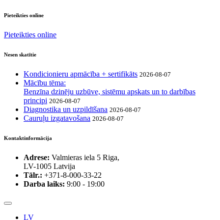
Pieteikties online
Pieteikties online
Nesen skatītie
Kondicionieru apmācība + sertifikāts
2026-08-07
Mācību tēma:
Benzīna dzinēju uzbūve, sistēmu apskats un to darbības
principi
2026-08-07
Diagnostika un uzpildīšana
2026-08-07
Cauruļu izgatavošana
2026-08-07
Kontaktinformācija
Adrese:
Valmieras iela 5 Riga,
LV-1005 Latvija
Tālr.:
+371-8-000-33-22
Darba laiks:
9:00 - 19:00
LV