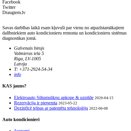
Facebook
Twitter
Draugiem.lv
Savas darbības laikā esam kļuvuši par vienu no atpazīstamākajiem
dalībniekiem auto kondicionieru remonta un kondicionieru sistēmas
diagnostikas jomā.
Galvenais birojs
Valmieras iela 5
Riga, LV-1005
Latvija
T: +371-2924-54-34
info
KAS jauns?
Elektroauto Siltumsūkņu apkope & uzpilde
2026-04-15
Rezervācija ir pieņemta
2023-05-22
Dezinficē telpas ar patentētu tehnoloģiju
2022-06-08
Auto kondicionieri
Jaunumi