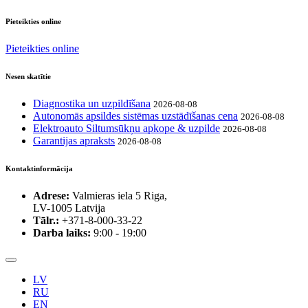
Pieteikties online
Pieteikties online
Nesen skatītie
Diagnostika un uzpildīšana
2026-08-08
Autonomās apsildes sistēmas uzstādīšanas cena
2026-08-08
Elektroauto Siltumsūkņu apkope & uzpilde
2026-08-08
Garantijas apraksts
2026-08-08
Kontaktinformācija
Adrese:
Valmieras iela 5 Riga,
LV-1005 Latvija
Tālr.:
+371-8-000-33-22
Darba laiks:
9:00 - 19:00
LV
RU
EN