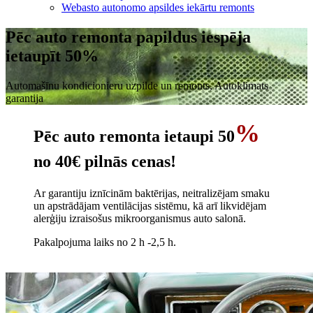
Webasto autonomo apsildes iekārtu remonts
Pēc auto remonta papildus iespēja
ietaupīt 50%
Automašīnu kondicionieru uzpilde un remonts, Autoklimats
garantija
%
Pēc auto remonta ietaupi
50
no 40€ pilnās cenas!
Ar garantiju iznīcinām baktērijas, neitralizējam smaku
un apstrādājam ventilācijas sistēmu, kā arī likvidējam
alerģiju izraisošus mikroorganismus auto salonā.
Pakalpojuma laiks no 2 h -2,5 h.