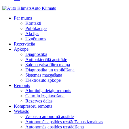
Auto Klimats
Par mums
Kontakti
Publikācijas
Akcijas
Uzņēmums
Rezervācija
Apkope
Diagnostika
Antibakteriālā apstrāde
Salona gaisa filtru maiņa
Diagnostika un uzpildīšana
Sistēmas mazgāšana
Elektroauto apkope
Remonts
Alumīnija detaļu remonts
Cauruļu izgatavošana
Rezerves daļas
Kompresoru remonts
Webasto
Webasto autonomā apsilde
Autonomās apsildes uzstādīšanas izmaksas
Autonomās apsildes uzstādīšana