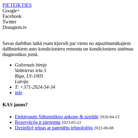
PIETEIKTIES
Google+
Facebook
Twitter
Draugiem.lv
Savas darbības laikā esam kļuvuši par vienu no atpazīstamākajiem
dalībniekiem auto kondicionieru remonta un kondicionieru sistēmas
diagnostikas jomā.
Galvenais birojs
Valmieras iela 5
Riga, LV-1005
Latvija
T: +371-2924-54-34
info
KAS jauns?
Elektroauto Siltumsūkņu apkope & uzpilde
2026-04-15
Rezervācija ir pieņemta
2023-05-22
Dezinficē telpas ar patentētu tehnoloģiju
2022-06-08