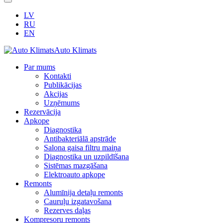
LV
RU
EN
Auto Klimats
Par mums
Kontakti
Publikācijas
Akcijas
Uzņēmums
Rezervācija
Apkope
Diagnostika
Antibakteriālā apstrāde
Salona gaisa filtru maiņa
Diagnostika un uzpildīšana
Sistēmas mazgāšana
Elektroauto apkope
Remonts
Alumīnija detaļu remonts
Cauruļu izgatavošana
Rezerves daļas
Kompresoru remonts