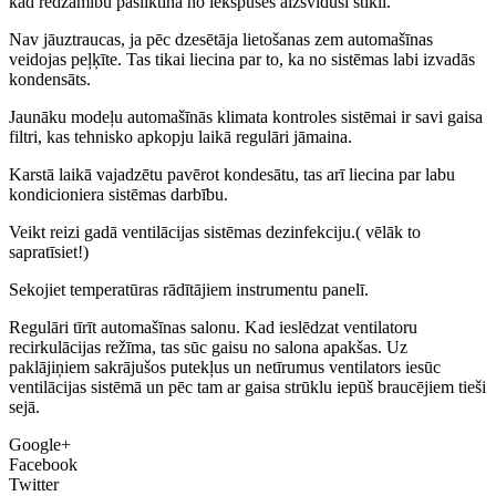
kad redzamību pasliktina no iekšpuses aizsvīduši stikli.
Nav jāuztraucas, ja pēc dzesētāja lietošanas zem automašīnas
veidojas peļķīte. Tas tikai liecina par to, ka no sistēmas labi izvadās
kondensāts.
Jaunāku modeļu automašīnās klimata kontroles sistēmai ir savi gaisa
filtri, kas tehnisko apkopju laikā regulāri jāmaina.
Karstā laikā vajadzētu pavērot kondesātu, tas arī liecina par labu
kondicioniera sistēmas darbību.
Veikt reizi gadā ventilācijas sistēmas dezinfekciju.( vēlāk to
sapratīsiet!)
Sekojiet temperatūras rādītājiem instrumentu panelī.
Regulāri tīrīt automašīnas salonu. Kad ieslēdzat ventilatoru
recirkulācijas režīma, tas sūc gaisu no salona apakšas. Uz
paklājiņiem sakrājušos putekļus un netīrumus ventilators iesūc
ventilācijas sistēmā un pēc tam ar gaisa strūklu iepūš braucējiem tieši
sejā.
Google+
Facebook
Twitter