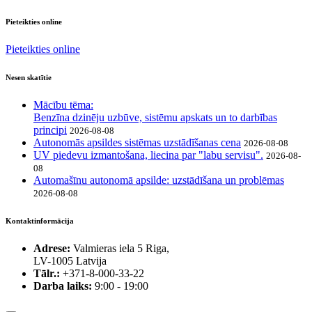
Pieteikties online
Pieteikties online
Nesen skatītie
Mācību tēma:
Benzīna dzinēju uzbūve, sistēmu apskats un to darbības
principi
2026-08-08
Autonomās apsildes sistēmas uzstādīšanas cena
2026-08-08
UV piedevu izmantošana, liecina par "labu servisu".
2026-08-
08
Automašīnu autonomā apsilde: uzstādīšana un problēmas
2026-08-08
Kontaktinformācija
Adrese:
Valmieras iela 5 Riga,
LV-1005 Latvija
Tālr.:
+371-8-000-33-22
Darba laiks:
9:00 - 19:00