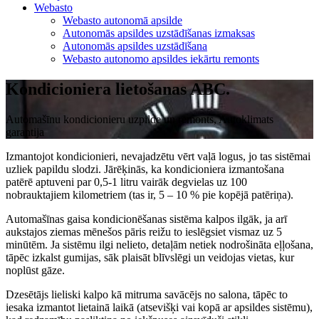
Webasto
Webasto autonomā apsilde
Autonomās apsildes uzstādīšanas izmaksas
Autonomās apsildes uzstādīšana
Webasto autonomo apsildes iekārtu remonts
Kondicioniera lietošanas ABC.
Automašīnu kondicionieru uzpilde un remonts, Autoklimats
garantija
Izmantojot kondicionieri, nevajadzētu vērt vaļā logus, jo tas sistēmai
uzliek papildu slodzi. Jārēķinās, ka kondicioniera izmantošana
patērē aptuveni par 0,5-1 litru vairāk degvielas uz 100
nobrauktajiem kilometriem (tas ir, 5 – 10 % pie kopējā patēriņa).
Automašīnas gaisa kondicionēšanas sistēma kalpos ilgāk, ja arī
aukstajos ziemas mēnešos pāris reižu to ieslēgsiet vismaz uz 5
minūtēm. Ja sistēmu ilgi nelieto, detaļām netiek nodrošināta eļļošana,
tāpēc izkalst gumijas, sāk plaisāt blīvslēgi un veidojas vietas, kur
noplūst gāze.
Dzesētājs lieliski kalpo kā mitruma savācējs no salona, tāpēc to
iesaka izmantot lietainā laikā (atsevišķi vai kopā ar apsildes sistēmu),