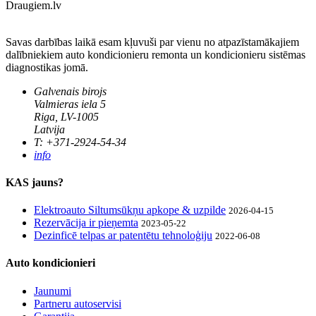
Draugiem.lv
Savas darbības laikā esam kļuvuši par vienu no atpazīstamākajiem
dalībniekiem auto kondicionieru remonta un kondicionieru sistēmas
diagnostikas jomā.
Galvenais birojs
Valmieras iela 5
Riga, LV-1005
Latvija
T: +371-2924-54-34
info
KAS jauns?
Elektroauto Siltumsūkņu apkope & uzpilde
2026-04-15
Rezervācija ir pieņemta
2023-05-22
Dezinficē telpas ar patentētu tehnoloģiju
2022-06-08
Auto kondicionieri
Jaunumi
Partneru autoservisi