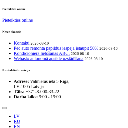
Pieteikties online
Pieteikties online
Nesen skatītie
Kontakti
2026-08-10
Pēc auto remonta papildus iespēja ietaupīt 50%
2026-08-10
Kondicioniera lietošanas ABC.
2026-08-10
Webasto autonomā apsilde uzstādīšana
2026-08-10
Kontaktinformācija
Adrese:
Valmieras iela 5 Riga,
LV-1005 Latvija
Tālr.:
+371-8-000-33-22
Darba laiks:
9:00 - 19:00
LV
RU
EN