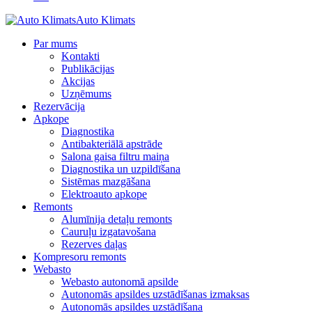
Auto Klimats
Par mums
Kontakti
Publikācijas
Akcijas
Uzņēmums
Rezervācija
Apkope
Diagnostika
Antibakteriālā apstrāde
Salona gaisa filtru maiņa
Diagnostika un uzpildīšana
Sistēmas mazgāšana
Elektroauto apkope
Remonts
Alumīnija detaļu remonts
Cauruļu izgatavošana
Rezerves daļas
Kompresoru remonts
Webasto
Webasto autonomā apsilde
Autonomās apsildes uzstādīšanas izmaksas
Autonomās apsildes uzstādīšana