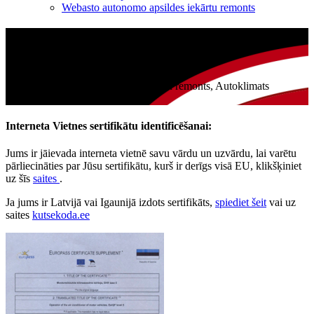
Webasto autonomo apsildes iekārtu remonts
Interneta Vietnes sertifikātu
identificēšanai
Automašīnu kondicionieru uzpilde un remonts, Autoklimats
garantija
Interneta Vietnes sertifikātu identificēšanai:
Jums ir jāievada interneta vietnē savu vārdu un uzvārdu, lai varētu
pārliecināties par Jūsu sertifikātu, kurš ir derīgs visā EU, klikšķiniet
uz šīs
saites
.
Ja jums ir Latvijā vai Igaunijā izdots sertifikāts,
spiediet šeit
vai uz
saites
kutsekoda.ee