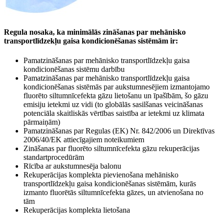
Regula nosaka, ka minimālās zināšanas par mehānisko
transportlīdzekļu gaisa kondicionēšanas sistēmām ir:
Pamatzināšanas par mehānisko transportlīdzekļu gaisa
kondicionēšanas sistēmu darbību
Pamatzināšanas par mehānisko transportlīdzekļu gaisa
kondicionēšanas sistēmās par aukstumnesējiem izmantojamo
fluorēto siltumnīcefekta gāzu lietošanu un īpašībām, šo gāzu
emisiju ietekmi uz vidi (to globālās sasilšanas veicināšanas
potenciāla skaitliskās vērtības saistība ar ietekmi uz klimata
pārmaiņām)
Pamatzināšanas par Regulas (EK) Nr. 842/2006 un Direktīvas
2006/40/EK attiecīgajiem noteikumiem
Zināšanas par fluorēto siltumnīcefekta gāzu rekuperācijas
standartprocedūrām
Rīcība ar aukstumnesēja balonu
Rekuperācijas komplekta pievienošana mehānisko
transportlīdzekļu gaisa kondicionēšanas sistēmām, kurās
izmanto fluorētās siltumnīcefekta gāzes, un atvienošana no
tām
Rekuperācijas komplekta lietošana