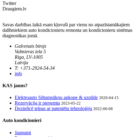
Twitter
Draugiem.lv
Savas darbības laikā esam kļuvuši par vienu no atpazīstamākajiem
dalībniekiem auto kondicionieru remonta un kondicionieru sistēmas
diagnostikas jomā.
Galvenais birojs
Valmieras iela 5
Riga, LV-1005
Latvija
T: +371-2924-54-34
info
KAS jauns?
Elektroauto Siltumsūkņu apkope & uzpilde
2026-04-15
Rezervācija ir pieņemta
2023-05-22
Dezinficē telpas ar patentētu tehnoloģiju
2022-06-08
Auto kondicionieri
Jaunumi