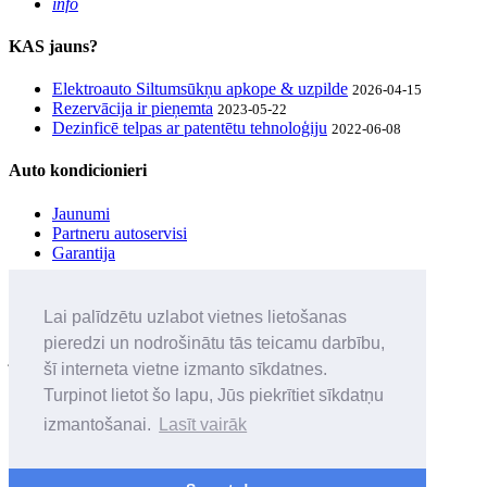
info
KAS jauns?
Elektroauto Siltumsūkņu apkope & uzpilde
2026-04-15
Rezervācija ir pieņemta
2023-05-22
Dezinficē telpas ar patentētu tehnoloģiju
2022-06-08
Auto kondicionieri
Jaunumi
Partneru autoservisi
Garantija
UZZINI pirmais
Lai palīdzētu uzlabot vietnes lietošanas
Seko mūsu sociālo tīklu ierakstiem un iegūsti informāciju par
pieredzi un nodrošinātu tās teicamu darbību,
jaunumiem & balvām
šī interneta vietne izmanto sīkdatnes.
Privātuma politika
Turpinot lietot šo lapu, Jūs piekrītiet sīkdatņu
Noteikumi
izmantošanai.
Lasīt vairāk
•