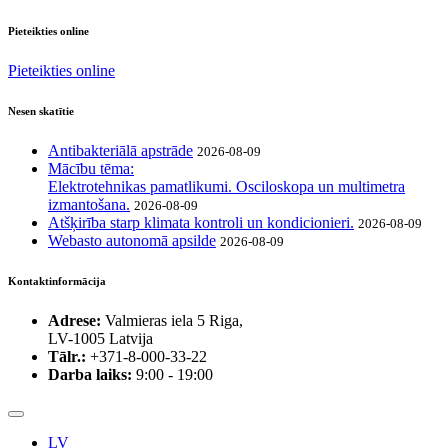
Pieteikties online
Pieteikties online
Nesen skatītie
Antibakteriālā apstrāde
2026-08-09
Mācību tēma:
Elektrotehnikas pamatlikumi. Osciloskopa un multimetra
izmantošana.
2026-08-09
Atšķirība starp klimata kontroli un kondicionieri.
2026-08-09
Webasto autonomā apsilde
2026-08-09
Kontaktinformācija
Adrese:
Valmieras iela 5 Riga,
LV-1005 Latvija
Tālr.:
+371-8-000-33-22
Darba laiks:
9:00 - 19:00
LV