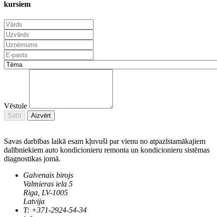
kursiem
Vēstule
Sūtīt
Aizvērt
Savas darbības laikā esam kļuvuši par vienu no atpazīstamākajiem
dalībniekiem auto kondicionieru remonta un kondicionieru sistēmas
diagnostikas jomā.
Galvenais birojs
Valmieras iela 5
Riga, LV-1005
Latvija
T: +371-2924-54-34