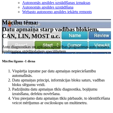
Autonomās apsildes uzstādīšanas izmaksas
Autonomās apsildes uzstādīšana
Webasto autonomo apsildes iekārtu remonts
Mācību tēma:
Datu apmaiņa starp vadības blokiem,
CAN, LIN, MOST u.c.
Auto diagnostikas un apkopes apmācības programmas auto nozares
uzņēmumos strādājošajiem speciālistiem
Mācību ilgums -1 diena
Vispārēja izpratne par datu apmaiņas nepieciešamību
automašīnās.
Datu apmaiņas principi, informācijas bloku saturs, vadības
bloku slēgumu veidi.
Padziļināta datu apmaiņas tīklu diagnostika, bojājumu
izraisīšana, defektu novēršana.
Visu pieejamo datu apmaiņas tīklu pārbaude, to identificēšana
veicot mērījumus ar osciloskopu un multimetru.