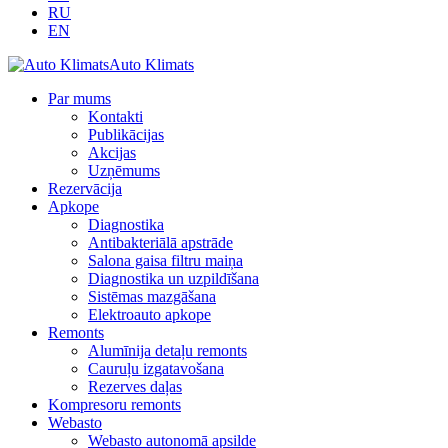
RU
EN
Auto Klimats
Par mums
Kontakti
Publikācijas
Akcijas
Uzņēmums
Rezervācija
Apkope
Diagnostika
Antibakteriālā apstrāde
Salona gaisa filtru maiņa
Diagnostika un uzpildīšana
Sistēmas mazgāšana
Elektroauto apkope
Remonts
Alumīnija detaļu remonts
Cauruļu izgatavošana
Rezerves daļas
Kompresoru remonts
Webasto
Webasto autonomā apsilde