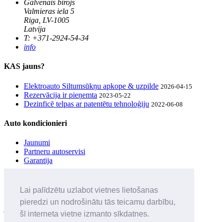
Galvenais birojs
Valmieras iela 5
Riga, LV-1005
Latvija
T: +371-2924-54-34
info
KAS jauns?
Elektroauto Siltumsūkņu apkope & uzpilde
2026-04-15
Rezervācija ir pieņemta
2023-05-22
Dezinficē telpas ar patentētu tehnoloģiju
2022-06-08
Auto kondicionieri
Jaunumi
Partneru autoservisi
Garantija
UZZINI pirmais
Lai palīdzētu uzlabot vietnes lietošanas
Seko mūsu sociālo tīklu ierakstiem un iegūsti informāciju par
pieredzi un nodrošinātu tās teicamu darbību,
jaunumiem & balvām
šī interneta vietne izmanto sīkdatnes.