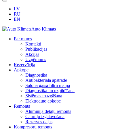
LV
RU
EN
Auto Klimats
Par mums
Kontakti
Publikācijas
Akcijas
Uzņēmums
Rezervācija
Apkope
Diagnostika
Antibakteriālā apstrāde
Salona gaisa filtru maiņa
Diagnostika un uzpildīšana
Sistēmas mazgāšana
Elektroauto apkope
Remonts
Alumīnija detaļu remonts
Cauruļu izgatavošana
Rezerves daļas
Kompresoru remonts