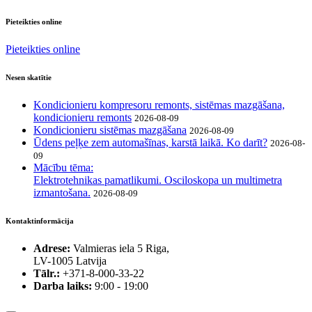
Pieteikties online
Pieteikties online
Nesen skatītie
Kondicionieru kompresoru remonts, sistēmas mazgāšana,
kondicionieru remonts
2026-08-09
Kondicionieru sistēmas mazgāšana
2026-08-09
Ūdens peļķe zem automašīnas, karstā laikā. Ko darīt?
2026-08-
09
Mācību tēma:
Elektrotehnikas pamatlikumi. Osciloskopa un multimetra
izmantošana.
2026-08-09
Kontaktinformācija
Adrese:
Valmieras iela 5 Riga,
LV-1005 Latvija
Tālr.:
+371-8-000-33-22
Darba laiks:
9:00 - 19:00